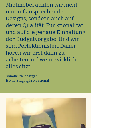
Mietmöbel achten wir nicht
nur auf ansprechende
Designs, sondern auch auf
deren Qualität, Funktionalität
und auf die genaue Einhaltung
der Budgetvorgabe. Und wir
sind Perfektionisten. Daher
hören wir erst dann zu
arbeiten auf, wenn wirklich
alles sitzt.
Sanela Stellnberger
Home Staging Professional