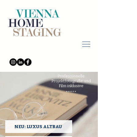
*****
Professionelle
Projektfotografie und
Film inklusive
*****
NEU: LUXUS ALTBAU