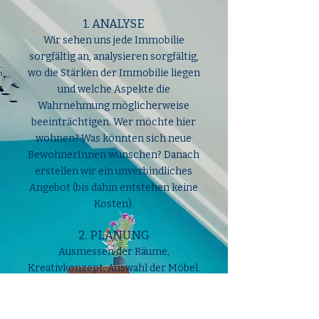
1. ANALYSE
Wir sehen uns jede Immobilie
sorgfältig an, analysieren sorgfältig,
wo die Stärken der Immobilie liegen
und welche Aspekte die
Wahrnehmung möglicherweise
beeinträchtigen. Wer möchte hier
wohnen? Was könnten sich neue
BewohnerInnen wünschen? Danach
erstellen wir ein unverbindliches
Angebot (bis dahin entstehen keine
Kosten).
2. PLANUNG
Ausmessen der Räume,
Kreativkonzept, Auswahl der Möbel.
3. ORGANISATION
Koordination mit dem Besitzer,